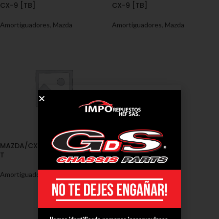
CX-9 [TB]
CX-9 [TB]
Amortiguadores
,
Mazda
Amortiguadores
,
Mazda
MAZDA/CX-9 [TB] 2007 – 2012
T
Amortiguadores
,
Mazda