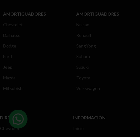
AMORTIGUADORES
AMORTIGUADORES
Chevrolet
Nissan
Daihatsu
Renault
Dodge
SangYong
Ford
Subaru
Jeep
Suzuki
Mazda
Toyota
Mitsubishi
Volkswagen
DIRECCIÓN
INFORMACIÓN
Chevrolet
Inicio
Toyota
Nosotros