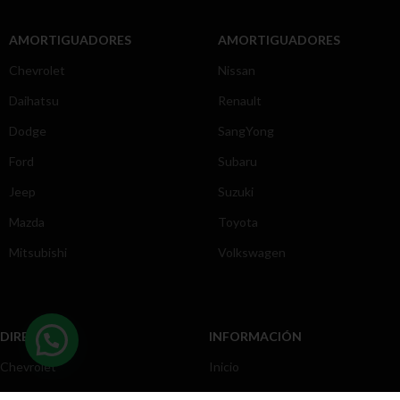
AMORTIGUADORES
AMORTIGUADORES
Chevrolet
Nissan
Daihatsu
Renault
Dodge
SangYong
Ford
Subaru
Jeep
Suzuki
Mazda
Toyota
Mitsubishi
Volkswagen
DIRECCIÓN
INFORMACIÓN
Chevrolet
Inicio
Toyota
Nosotros