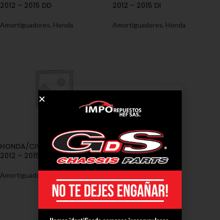
2012 – 2015 DD
2012 – 2015 DI
Amortiguadores
,
Honda
Amortiguadores
,
Honda
HONDA/CIVIC, SEDAN [FK2]
2012 – 2015 T
Amortiguadores
,
Honda