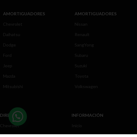
AMORTIGUADORES
AMORTIGUADORES
Chevrolet
Nissan
Daihatsu
Renault
Dodge
SangYong
Ford
Subaru
Jeep
Suzuki
Mazda
Toyota
Mitsubishi
Volkswagen
DIRECCIÓN
INFORMACIÓN
Chevrolet
Inicio
Toyota
Nosotros