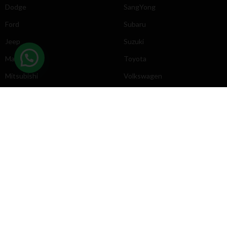
Dodge
SangYong
Ford
Subaru
Jeep
Suzuki
Mazda
Toyota
Mitsubishi
Volkswagen
DIRECCIÓN
INFORMACIÓN
Chevrolet
Inicio
Toyota
Nosotros
Contacto
Póliticas
KYB
2025