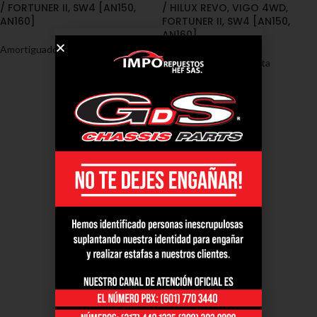
/ FORTUNER II, SW4 [AN150,
/ HILUX REVO, VIGO 4WD,
AN160]
FORTUNER II, SW4 [AN150,
AN160]
Amortiguadores
,
Toyota
Amortiguadores
,
Toyota