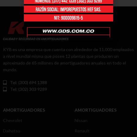
KYB es una empresa que cuenta con alrededor de 11,000 empleados
a nivel mundial misma que posee 12 plantas que producen un
aproximado de 65 millones de amortiguadores anuales en todo el
mundo.
Tel: (300) 694 1388
Tel: (302) 303 9289
AMORTIGUADORES
AMORTIGUADORES
Chevrolet
Nissan
Daihatsu
Renault