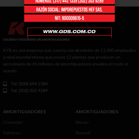
KYB es una empresa que cuenta con alrededor de 11,000 empleados
a nivel mundial misma que posee 12 plantas que producen un
aproximado de 65 millones de amortiguadores anuales en todo el
mundo.
Tel: (300) 694 1388
Tel: (302) 303 9289
AMORTIGUADORES
AMORTIGUADORES
Chevrolet
Nissan
Daihatsu
Renault