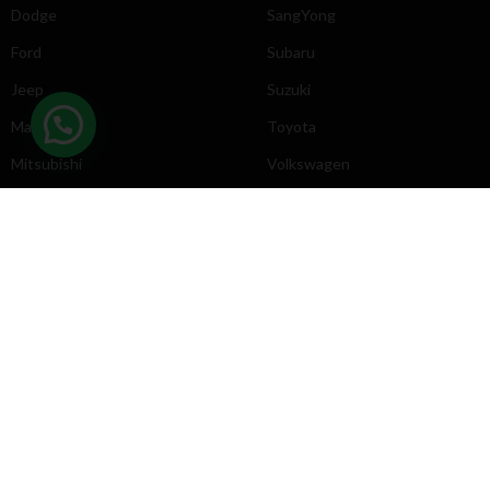
Dodge
SangYong
Ford
Subaru
Jeep
Suzuki
Mazda
Toyota
Mitsubishi
Volkswagen
DIRECCIÓN
INFORMACIÓN
Chevrolet
Inicio
Toyota
Nosotros
Contacto
Póliticas
KYB
2025