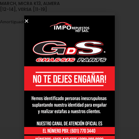
MARCH, MICRA K13, ALMERA
[12-14], VERSA [11-19]
Amortiguadores
,
Nissan