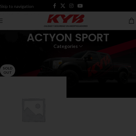
Skip to navigation
Skip to main content
ACTYON SPORT
Categories
Inicio
Productos etiquetados “ACTYON SPORT”
SOLD
OUT