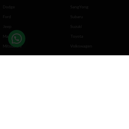
Dodge
SangYong
Ford
Subaru
Jeep
Suzuki
Mazda
Toyota
Mitsubishi
Volkswagen
DIRECCIÓN
INFORMACIÓN
Chevrolet
Inicio
Toyota
Nosotros
Contacto
Póliticas
KYB
2025