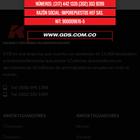
KYB es una empresa que cuenta con alrededor de 11,000 empleados
a nivel mundial misma que posee 12 plantas que producen un
aproximado de 65 millones de amortiguadores anuales en todo el
mundo.
Tel: (300) 694 1388
Tel: (302) 303 9289
AMORTIGUADORES
AMORTIGUADORES
Chevrolet
Nissan
Daihatsu
Renault