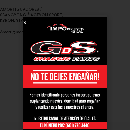
AMORTIGUADORES /
SSANGYONG / ACTYON SPORT,
KYRON, STAVIC 4WD
Amortiguadores
,
SangYong