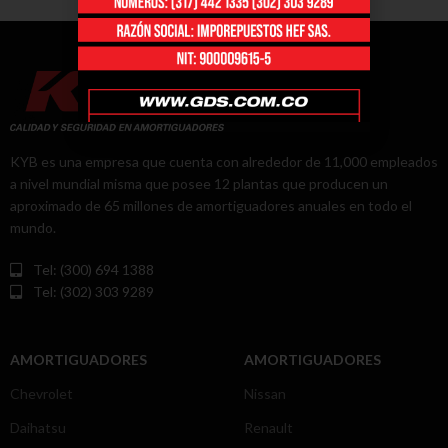
KYB es una empresa que cuenta con alrededor de 11,000 empleados
a nivel mundial misma que posee 12 plantas que producen un
aproximado de 65 millones de amortiguadores anuales en todo el
mundo.
Tel: (300) 694 1388
Tel: (302) 303 9289
AMORTIGUADORES
AMORTIGUADORES
Chevrolet
Nissan
Daihatsu
Renault