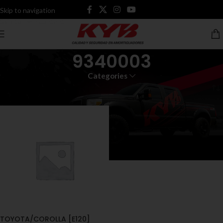
Skip to navigation
Skip to main content
9340003
Categories
Inicio
Productos etiquetados “9340003”
TOYOTA/COROLLA [E120]