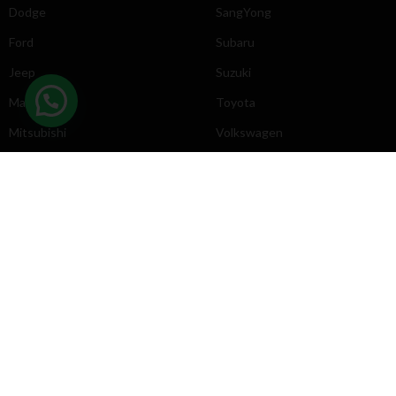
Dodge
SangYong
Ford
Subaru
Jeep
Suzuki
Mazda
Toyota
Mitsubishi
Volkswagen
DIRECCIÓN
INFORMACIÓN
Chevrolet
Inicio
Toyota
Nosotros
Contacto
Póliticas
KYB
2025