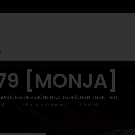
O
79 [MONJA]
GUADORES
DIRECCIÓN
SIN CATEGORÍA
TREN DELANTERO
ucts
6 Products
0 Products
4 Products
Show