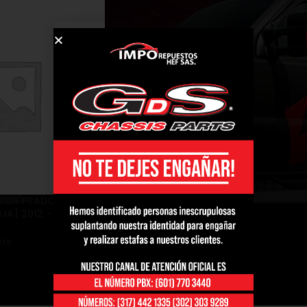
SER PRADO HDJ78,
JA] 2012 – 2020 T
ota