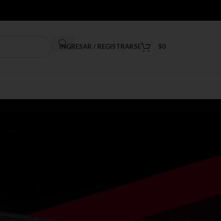
INGRESAR / REGISTRARSE
$
0
9
12
18
24