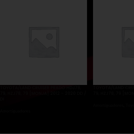
TOYOTA/LAND CRUISER PRADO HDJ78,
TOYOTA/LAND CRUI
79, HZJ78, 79 [MONJA] 2012 – 2020 DD /
79, HZJ78, 79 [MON
DI
Amortiguadores
,
Toy
Amortiguadores