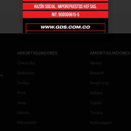
AMORTIGUADORES
AMORTIGUADORES
Chevrolet
Nissan
Daihatsu
Renault
os
Dodge
SangYong
Ford
Subaru
Jeep
Suzuki
Mazda
Toyota
Mitsubishi
Volkswagen