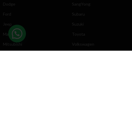
Dodge
SangYong
Ford
Subaru
Jeep
Suzuki
Mazda
Toyota
Mitsubishi
Volkswagen
DIRECCIÓN
INFORMACIÓN
Chevrolet
Inicio
Toyota
Nosotros
Contacto
Póliticas
KYB
2025