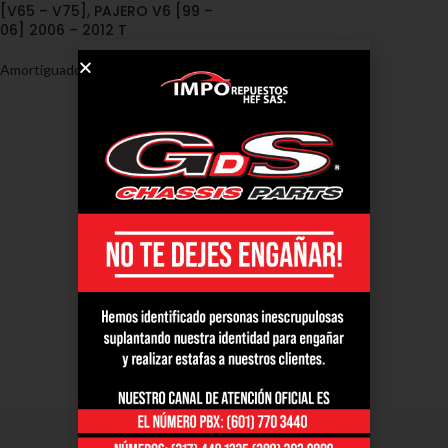
[V65 – V75], PAJERO V6 [99 –
06] 2006 – 2012 T
Amortiguadores
,
Mitsubishi