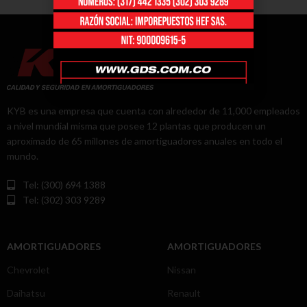
KYB es una empresa que cuenta con alrededor de 11,000 empleados
a nivel mundial misma que posee 12 plantas que producen un
aproximado de 65 millones de amortiguadores anuales en todo el
mundo.
Tel: (300) 694 1388
Tel: (302) 303 9289
AMORTIGUADORES
AMORTIGUADORES
Chevrolet
Nissan
Daihatsu
Renault