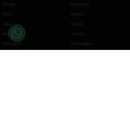
Dodge
SangYong
Ford
Subaru
Jeep
Suzuki
Mazda
Toyota
Mitsubishi
Volkswagen
DIRECCIÓN
INFORMACIÓN
Chevrolet
Inicio
Toyota
Nosotros
Contacto
Póliticas
KYB
2025