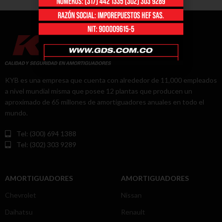
KYB es una empresa que cuenta con alrededor de 11,000 empleados
a nivel mundial misma que posee 12 plantas que producen un
aproximado de 65 millones de amortiguadores anuales en todo el
mundo.
Tel: (300) 694 1388
Tel: (302) 303 9289
AMORTIGUADORES
AMORTIGUADORES
Chevrolet
Nissan
Daihatsu
Renault