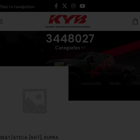
Skip to navigation
Skip to main content
3448027
Categories
Inicio
Productos etiquetados “3448027”
SEAT/ATECA [KH7], KUPRA