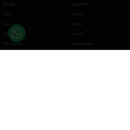
Dodge
SangYong
Ford
Subaru
Jeep
Suzuki
Mazda
Toyota
Mitsubishi
Volkswagen
DIRECCIÓN
INFORMACIÓN
Chevrolet
Inicio
Toyota
Nosotros
Contacto
Póliticas
KYB
2025