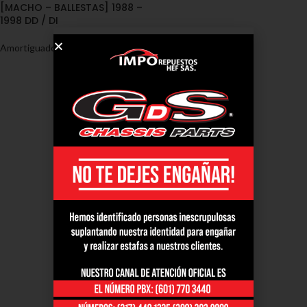
[MACHO – BALLESTAS] 1988 –
1998 DD / DI
Amortiguadores
,
Toyota