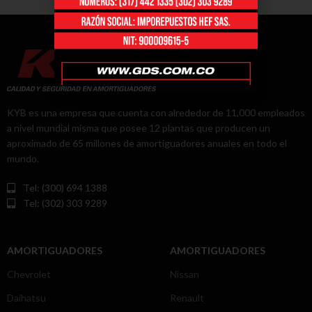
KYB es una empresa que cuenta con alrededor de 11,000 empleados
a nivel mundial misma que posee 12 plantas que producen un
aproximado de 65 millones de amortiguadores anuales en todo el
mundo.
Tel: (300) 694 1388
Tel: (302) 303 9289
AMORTIGUADORES
AMORTIGUADORES
Chevrolet
Nissan
Daihatsu
Renault