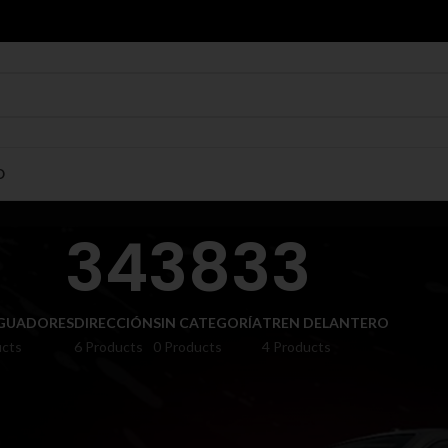
O
343833
GUADORES
DIRECCIÓN
SIN CATEGORÍA
TREN DELANTERO
ucts
6 Products
0 Products
4 Products
Show