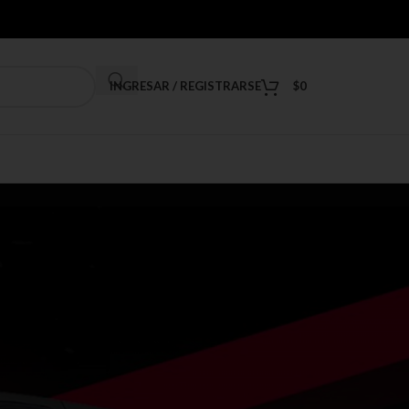
INGRESAR / REGISTRARSE
$
0
9
12
18
24