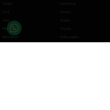
Dodge
SangYong
Ford
Subaru
Jeep
Suzuki
Mazda
Toyota
Mitsubishi
Volkswagen
DIRECCIÓN
INFORMACIÓN
Chevrolet
Inicio
Toyota
Nosotros
Contacto
Póliticas
KYB
2025