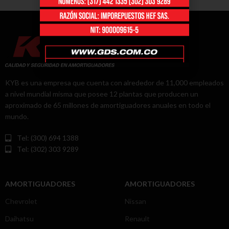
KYB es una empresa que cuenta con alrededor de 11,000 empleados
a nivel mundial misma que posee 12 plantas que producen un
aproximado de 65 millones de amortiguadores anuales en todo el
mundo.
Tel: (300) 694 1388
Tel: (302) 303 9289
AMORTIGUADORES
AMORTIGUADORES
Chevrolet
Nissan
Daihatsu
Renault