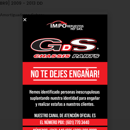
BR9] 2009 – 2013 DD
Amortiguadores
,
Subaru