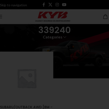
Skip to navigation
Skip to main content
339240
Categories
Inicio
Productos etiquetados “339240”
SUBARU/OUTBACK AWD [BM –