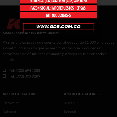
KYB es una empresa que cuenta con alrededor de 11,000 empleados
a nivel mundial misma que posee 12 plantas que producen un
aproximado de 65 millones de amortiguadores anuales en todo el
mundo.
Tel: (300) 694 1388
Tel: (302) 303 9289
AMORTIGUADORES
AMORTIGUADORES
Chevrolet
Nissan
Daihatsu
Renault