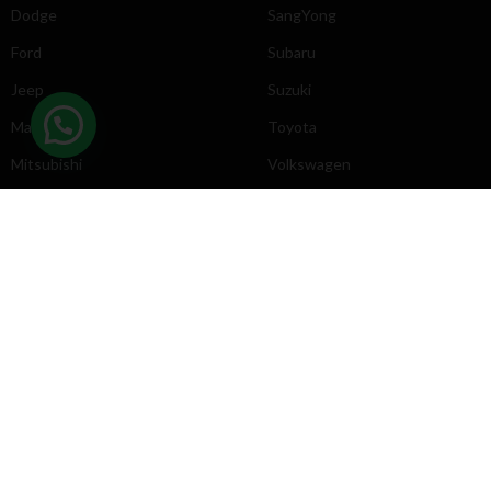
Dodge
SangYong
Ford
Subaru
Jeep
Suzuki
Mazda
Toyota
Mitsubishi
Volkswagen
DIRECCIÓN
INFORMACIÓN
Chevrolet
Inicio
Toyota
Nosotros
Contacto
Póliticas
KYB
2025