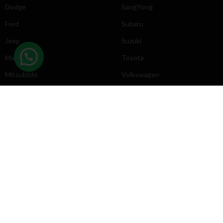
Dodge
SangYong
Ford
Subaru
Jeep
Suzuki
Mazda
Toyota
Mitsubishi
Volkswagen
DIRECCIÓN
INFORMACIÓN
Chevrolet
Inicio
Toyota
Nosotros
Contacto
Póliticas
KYB
2025