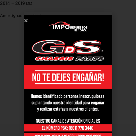
2014 – 2019 DD
Amortiguadores
,
Ford