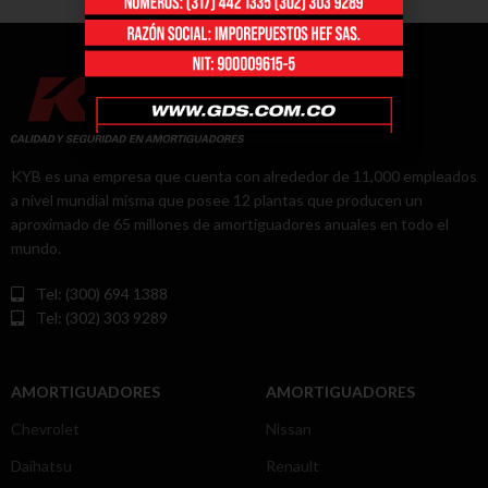
KYB es una empresa que cuenta con alrededor de 11,000 empleados
a nivel mundial misma que posee 12 plantas que producen un
aproximado de 65 millones de amortiguadores anuales en todo el
mundo.
Tel: (300) 694 1388
Tel: (302) 303 9289
AMORTIGUADORES
AMORTIGUADORES
Chevrolet
Nissan
Daihatsu
Renault