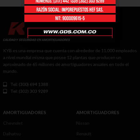
KYB es una empresa que cuenta con alrededor de 11,000 empleados
a nivel mundial misma que posee 12 plantas que producen un
aproximado de 65 millones de amortiguadores anuales en todo el
mundo.
Tel: (300) 694 1388
Tel: (302) 303 9289
AMORTIGUADORES
AMORTIGUADORES
Chevrolet
Nissan
Daihatsu
Renault