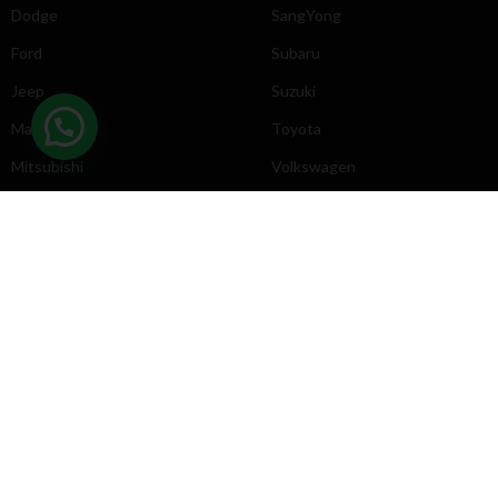
Dodge
SangYong
Ford
Subaru
Jeep
Suzuki
Mazda
Toyota
Mitsubishi
Volkswagen
DIRECCIÓN
INFORMACIÓN
Chevrolet
Inicio
Toyota
Nosotros
Contacto
Póliticas
KYB
2025