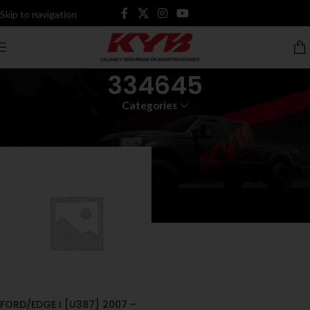
Skip to navigation
Skip to main content
334645
Categories
Inicio
Productos etiquetados “334645”
FORD/EDGE I [U387] 2007 –