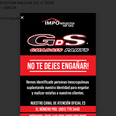
STATION WAGON 2.5 LT 2004
– 2010 DI
Amortiguadores
,
Subaru