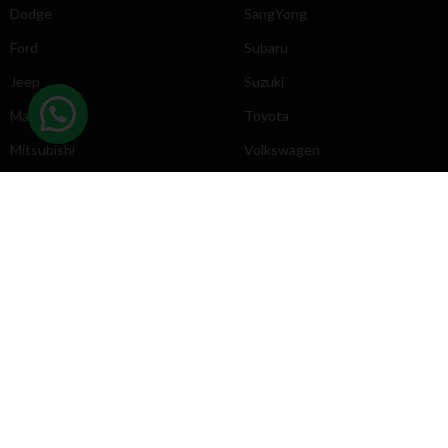
Dodge
SangYong
Ford
Subaru
Jeep
Suzuki
Mazda
Toyota
Mitsubishi
Volkswagen
DIRECCIÓN
INFORMACIÓN
Chevrolet
Inicio
Toyota
Nosotros
Contacto
Póliticas
KYB
2025