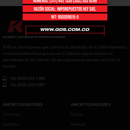
KYB es una empresa que cuenta con alrededor de 11,000 empleados
a nivel mundial misma que posee 12 plantas que producen un
aproximado de 65 millones de amortiguadores anuales en todo el
mundo.
Tel: (300) 694 1388
Tel: (302) 303 9289
AMORTIGUADORES
AMORTIGUADORES
Chevrolet
Nissan
Daihatsu
Renault