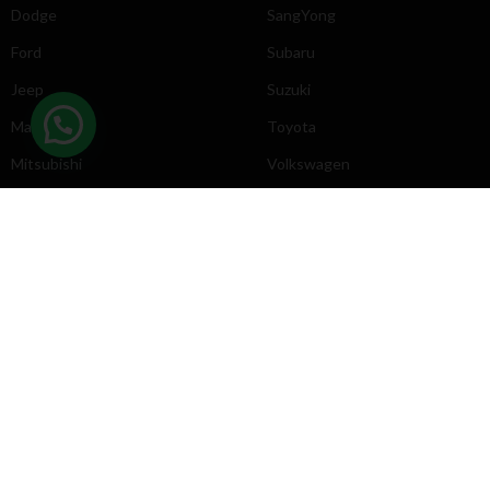
Dodge
SangYong
Ford
Subaru
Jeep
Suzuki
Mazda
Toyota
Mitsubishi
Volkswagen
DIRECCIÓN
INFORMACIÓN
Chevrolet
Inicio
Toyota
Nosotros
Contacto
Póliticas
KYB
2025