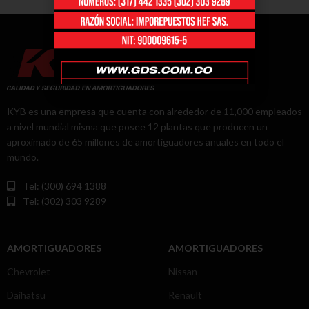
KYB es una empresa que cuenta con alrededor de 11,000 empleados
a nivel mundial misma que posee 12 plantas que producen un
aproximado de 65 millones de amortiguadores anuales en todo el
mundo.
Tel: (300) 694 1388
Tel: (302) 303 9289
AMORTIGUADORES
AMORTIGUADORES
Chevrolet
Nissan
Daihatsu
Renault