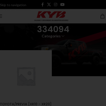
Skip to navigation
Skip to main content
334094
Categories
Inicio
Productos etiquetados “334094”
TOYOTA/PREVIA [XR10 – XR20]