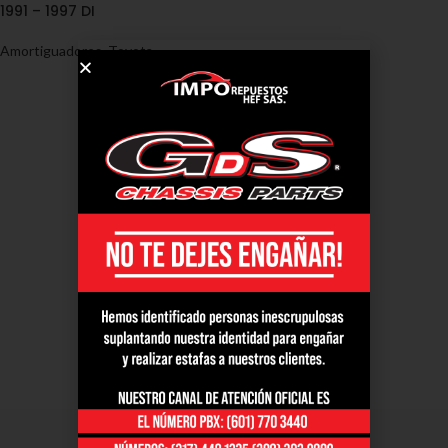
1991 – 1997 DI
Amortiguadores
,
Toyota