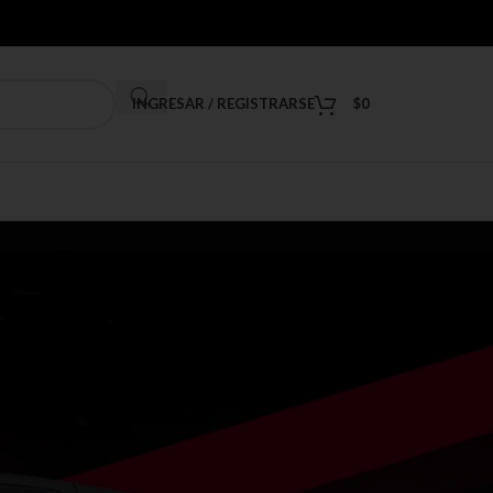
INGRESAR / REGISTRARSE
$
0
9
12
18
24