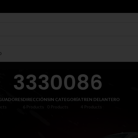
O
3330086
GUADORES
DIRECCIÓN
SIN CATEGORÍA
TREN DELANTERO
ucts
6 Products
0 Products
4 Products
Show