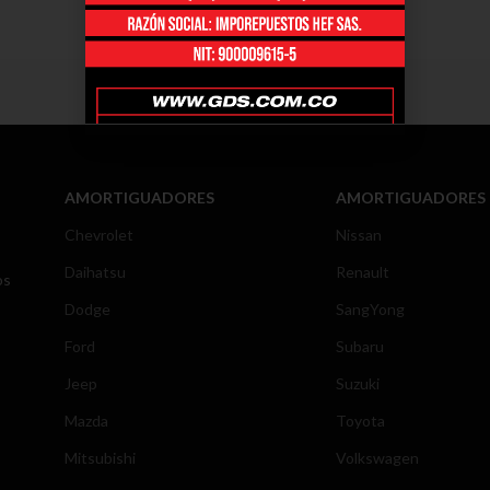
AMORTIGUADORES
AMORTIGUADORES
Chevrolet
Nissan
Daihatsu
Renault
os
Dodge
SangYong
Ford
Subaru
Jeep
Suzuki
Mazda
Toyota
Mitsubishi
Volkswagen