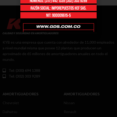
KYB es una empresa que cuenta con alrededor de 11,000 empleados
a nivel mundial misma que posee 12 plantas que producen un
aproximado de 65 millones de amortiguadores anuales en todo el
mundo.
Tel: (300) 694 1388
Tel: (302) 303 9289
AMORTIGUADORES
AMORTIGUADORES
Chevrolet
Nissan
Daihatsu
Renault