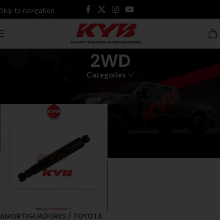
Skip to navigation
Skip to main content
2WD
Categories
Inicio
Productos etiquetados “2WD”
AMORTIGUADORES / TOYOTA