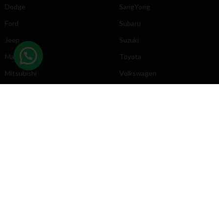
Dodge
SangYong
Ford
Subaru
Jeep
Suzuki
Mazda
Toyota
Mitsubishi
Volkswagen
DIRECCIÓN
INFORMACIÓN
Chevrolet
Inicio
Toyota
Nosotros
Contacto
Póliticas
KYB
2025