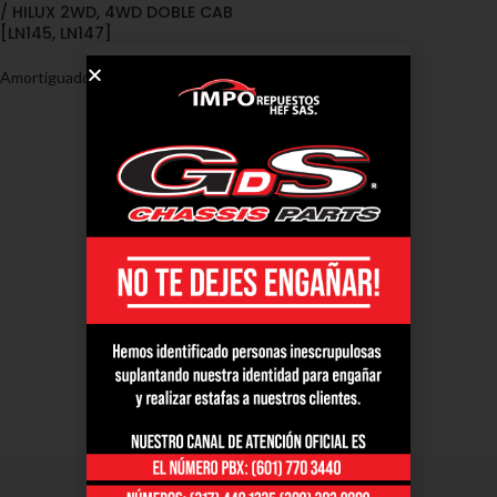
/ HILUX 2WD, 4WD DOBLE CAB
[LN145, LN147]
Amortiguadores
,
Toyota