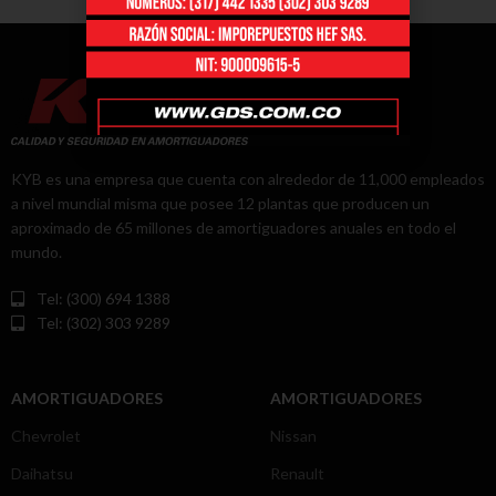
KYB es una empresa que cuenta con alrededor de 11,000 empleados
a nivel mundial misma que posee 12 plantas que producen un
aproximado de 65 millones de amortiguadores anuales en todo el
mundo.
Tel: (300) 694 1388
Tel: (302) 303 9289
AMORTIGUADORES
AMORTIGUADORES
Chevrolet
Nissan
Daihatsu
Renault