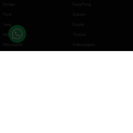
Dodge
SangYong
Ford
Subaru
Jeep
Suzuki
Mazda
Toyota
Mitsubishi
Volkswagen
DIRECCIÓN
INFORMACIÓN
Chevrolet
Inicio
Toyota
Nosotros
Contacto
Póliticas
KYB
2025