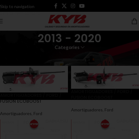
Skip to navigation
Skip to main content
2013 - 2020
Categories
Inicio
Productos etiquetados “2013 - 2020”
AMORTIGUADORES / FORD /
AMORTIGUADORES / FORD /
FUSION ECOBOOST
FUSION ECOBOOST
Amortiguadores
,
Ford
Amortiguadores
,
Ford