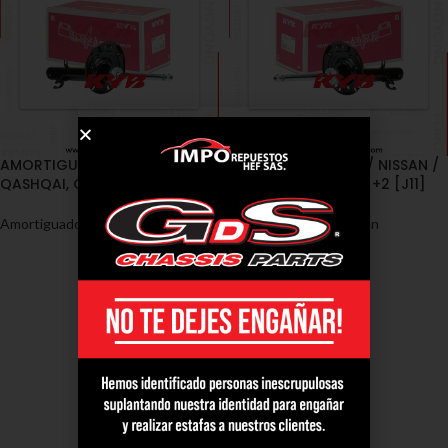
AMORTIGUADORES / NISSAN /
AMORTIGUADORES / NISSAN /
QASHQAI, QASHQAI +2 [J11]
QASHQAI, QASHQAI +2 [J11]
Amortiguadores
,
Nissan
Amortiguadores
,
Nissan