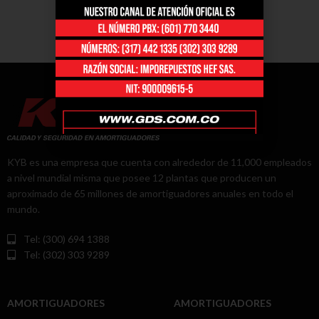
KYB es una empresa que cuenta con alrededor de 11,000 empleados
a nivel mundial misma que posee 12 plantas que producen un
aproximado de 65 millones de amortiguadores anuales en todo el
mundo.
Tel: (300) 694 1388
Tel: (302) 303 9289
AMORTIGUADORES
AMORTIGUADORES