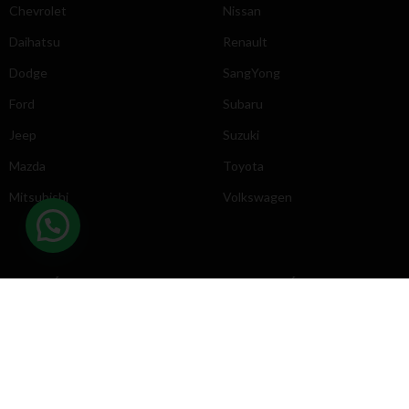
Chevrolet
Nissan
Daihatsu
Renault
Dodge
SangYong
Ford
Subaru
Jeep
Suzuki
Mazda
Toyota
Mitsubishi
Volkswagen
DIRECCIÓN
INFORMACIÓN
Chevrolet
Inicio
Toyota
Nosotros
Contacto
Póliticas