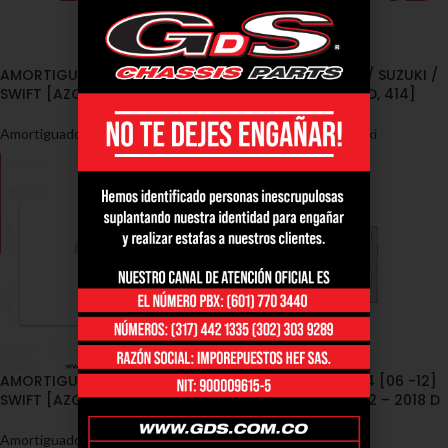
AMORTIGUADORES / SUZUKI /
AMORTIGUADORES / SUZUKI /
SWIFT [AZG412, 413D, 414]
SWIFT [AZG412, 413D, 414]
Amortiguadores
,
Suzuki
Amortiguadores
,
Suzuki
AMORTIGUADORES / SUZUKI/
FORD/F150 4WD, FX4 [06 -12]
SWIFT [AZG412, 413D, 414]
Exc. SVT Raptor 2012 – 2018 D
Amortiguadores
,
Suzuki
Amortiguadores
,
Ford