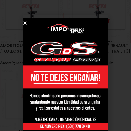
AMORTIGUADORES / RENAULT
AMORTIGUADORES / RENAULT
/ KOLEOS I, NISSAN X-TRAIL T31
/ KOLEOS I, NISSAN X-TRAIL T31
Amortiguadores
,
Renault
Amortiguadores
,
Renault