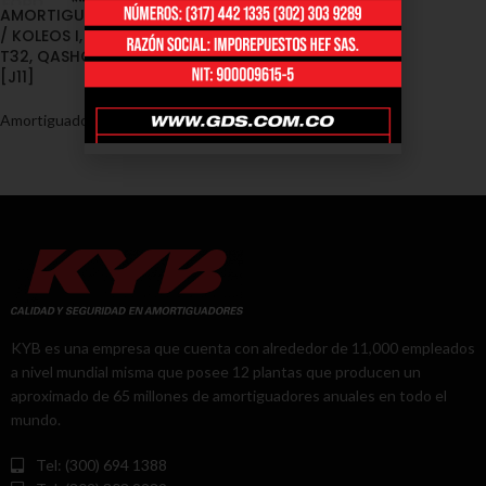
AMORTIGUADORES / RENAULT
/ KOLEOS I, NISSAN X-TRAIL T31,
T32, QASHQAI, QASHQAI +2
[J11]
Amortiguadores
,
Renault
KYB es una empresa que cuenta con alrededor de 11,000 empleados
a nivel mundial misma que posee 12 plantas que producen un
aproximado de 65 millones de amortiguadores anuales en todo el
mundo.
Tel: (300) 694 1388