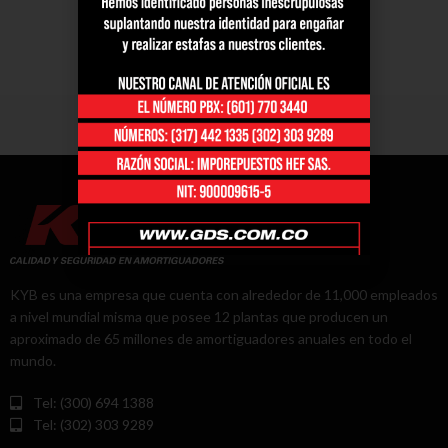
KYB es una empresa que cuenta con alrededor de 11,000 empleados
a nivel mundial misma que posee 12 plantas que producen un
aproximado de 65 millones de amortiguadores anuales en todo el
mundo.
Tel: (300) 694 1388
Tel: (302) 303 9289