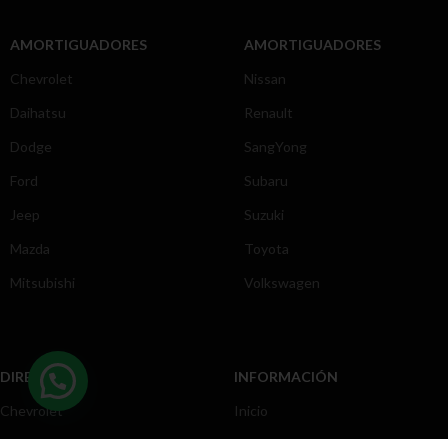
AMORTIGUADORES
AMORTIGUADORES
Chevrolet
Nissan
Daihatsu
Renault
Dodge
SangYong
Ford
Subaru
Jeep
Suzuki
Mazda
Toyota
Mitsubishi
Volkswagen
DIRECCIÓN
INFORMACIÓN
Chevrolet
Inicio
Toyota
Nosotros