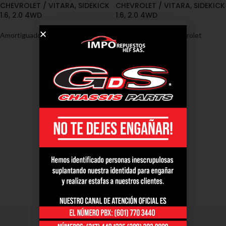
CHEVROLET / VITARA, SIDEKICK
CHEVROLET / VITARA, SIDEKICK
1.6, 2.0 4WD
1.6, 2.0 4WD
Amortiguadores
,
Chevrolet
Amortiguadores
,
Chevrolet