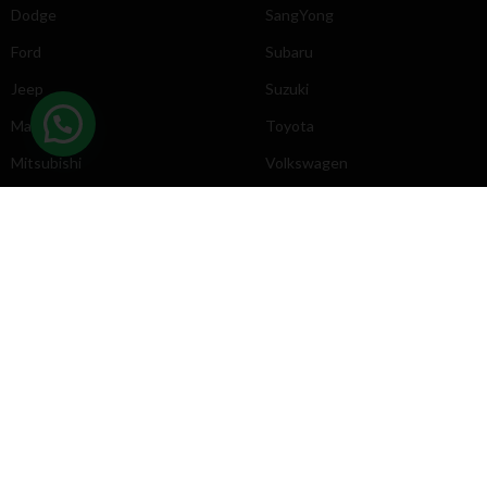
Dodge
SangYong
Ford
Subaru
Jeep
Suzuki
Mazda
Toyota
Mitsubishi
Volkswagen
DIRECCIÓN
INFORMACIÓN
Chevrolet
Inicio
Toyota
Nosotros
Contacto
Póliticas
KYB
2025