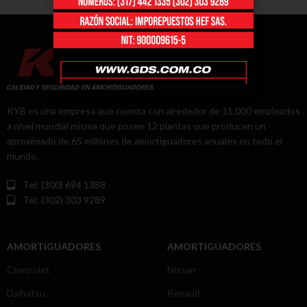
KYB es una empresa que cuenta con alrededor de 11,000 empleados
a nivel mundial misma que posee 12 plantas que producen un
aproximado de 65 millones de amortiguadores anuales en todo el
mundo.
Tel: (300) 694 1388
Tel: (302) 303 9289
AMORTIGUADORES
AMORTIGUADORES
Chevrolet
Nissan
Daihatsu
Renault