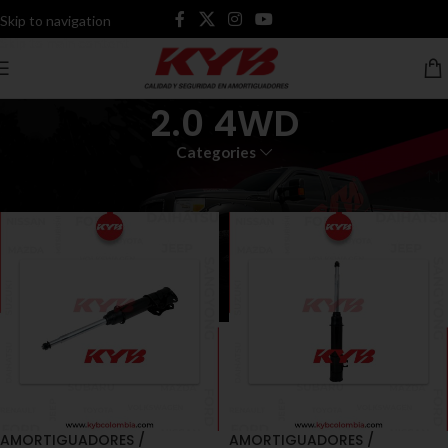
Skip to navigation
Skip to main content
2.0 4WD
Categories
Inicio
Productos etiquetados “2.0 4WD”
AMORTIGUADORES /
AMORTIGUADORES /