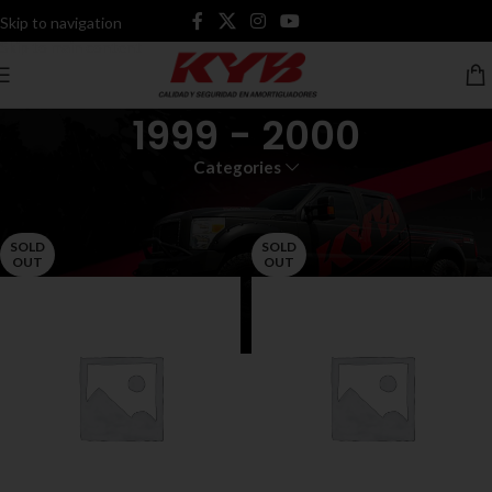
Skip to navigation
Skip to main content
1999 - 2000
Categories
Inicio
Productos etiquetados “1999 - 2000”
SOLD
SOLD
OUT
OUT