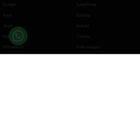
Dodge
SangYong
Ford
Subaru
Jeep
Suzuki
Mazda
Toyota
Mitsubishi
Volkswagen
DIRECCIÓN
INFORMACIÓN
Chevrolet
Inicio
Toyota
Nosotros
Contacto
Póliticas
KYB
2025