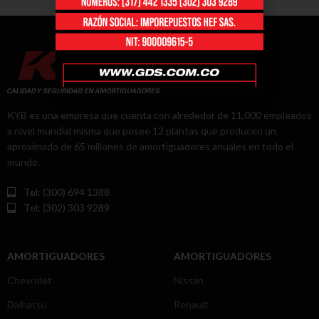
KYB es una empresa que cuenta con alrededor de 11,000 empleados
a nivel mundial misma que posee 12 plantas que producen un
aproximado de 65 millones de amortiguadores anuales en todo el
mundo.
Tel: (300) 694 1388
Tel: (302) 303 9289
AMORTIGUADORES
AMORTIGUADORES
Chevrolet
Nissan
Daihatsu
Renault