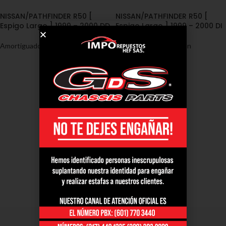
NISSAN/PATHFINDER R50 [
NISSAN/PATHFINDER R50 [
Espigo Largo ] 1999 – 2000 DD
Espigo Largo ] 1999 – 2000 DI
Amortiguadores
,
Nissan
Amortiguadores
,
Nissan