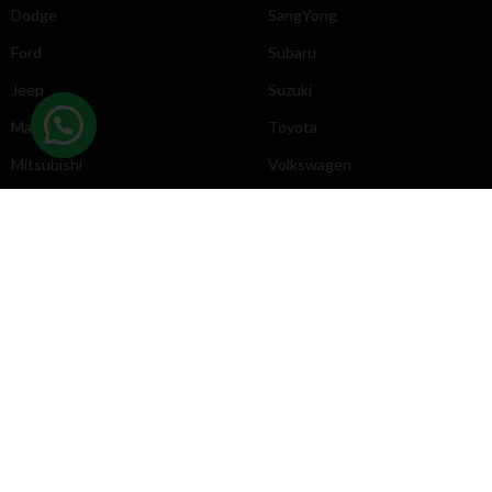
Dodge
SangYong
Ford
Subaru
Jeep
Suzuki
Mazda
Toyota
Mitsubishi
Volkswagen
DIRECCIÓN
INFORMACIÓN
Chevrolet
Inicio
Toyota
Nosotros
Contacto
Póliticas
KYB
2025