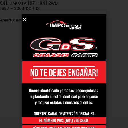
04], DAKOTA [97 – 04] 2WD
1997 – 2004 DD / DI
Amortiguadores
,
Dodge