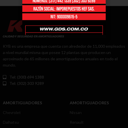
KYB es una empresa que cuenta con alrededor de 11,000 empleados
a nivel mundial misma que posee 12 plantas que producen un
aproximado de 65 millones de amortiguadores anuales en todo el
mundo.
Tel: (300) 694 1388
Tel: (302) 303 9289
AMORTIGUADORES
AMORTIGUADORES
Chevrolet
Nissan
Daihatsu
Renault