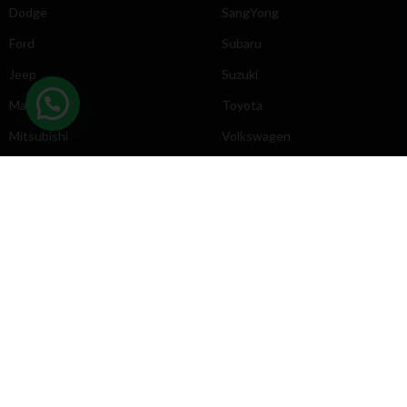
Dodge
SangYong
Ford
Subaru
Jeep
Suzuki
Mazda
Toyota
Mitsubishi
Volkswagen
DIRECCIÓN
INFORMACIÓN
Chevrolet
Inicio
Toyota
Nosotros
Contacto
Póliticas
KYB
2025