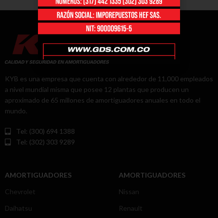
KYB es una empresa que cuenta con alrededor de 11,000 empleados
a nivel mundial misma que posee 12 plantas que producen un
aproximado de 65 millones de amortiguadores anuales en todo el
mundo.
Tel: (300) 694 1388
Tel: (302) 303 9289
AMORTIGUADORES
AMORTIGUADORES
Chevrolet
Nissan
Daihatsu
Renault