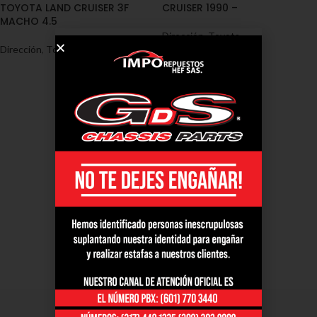
TOYOTA LAND CRUISER 3F
CRUISER 1990 –
MACHO 4.5
Dirección
,
Toyota
Dirección
,
Toyota