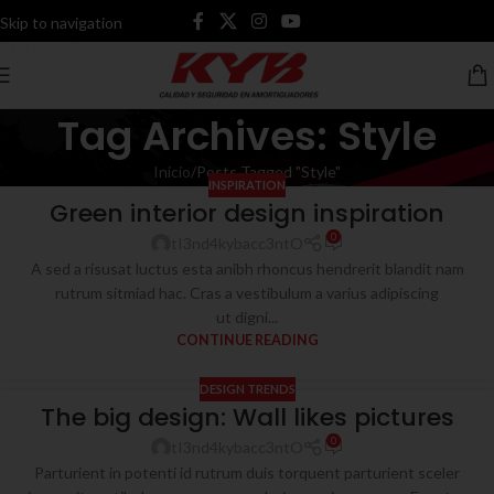
Skip to navigation
Skip to main content
Tag Archives: Style
Inicio
Posts Tagged "Style"
INSPIRATION
Green interior design inspiration
0
tI3nd4kybacc3ntO
A sed a risusat luctus esta anibh rhoncus hendrerit blandit nam
rutrum sitmiad hac. Cras a vestibulum a varius adipiscing
ut digni...
CONTINUE READING
DESIGN TRENDS
The big design: Wall likes pictures
0
tI3nd4kybacc3ntO
Parturient in potenti id rutrum duis torquent parturient sceler