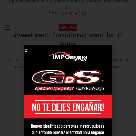
isque sit vestibulum a posuere scelerisque viverra urna. Egestas
t...
CONTINUE READING
FURNITURE
Sweet seat: functional seat for IT
folks
0
tI3nd4kybacc3ntO
A sed a risusat luctus esta anibh rhoncus hendrerit blandit nam
rutrum sitmiad hac. Cras a vestibulum a varius adipiscing
ut digni...
CONTINUE READING