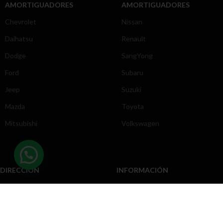
AMORTIGUADORES
AMORTIGUADORES
Chevrolet
Nissan
Daihatsu
Renault
Dodge
SangYong
Ford
Subaru
Jeep
Suzuki
Mazda
Toyota
Mitsubishi
Volkswagen
DIRECCIÓN
INFORMACIÓN
Chevrolet
Inicio
Toyota
Nosotros
Contacto