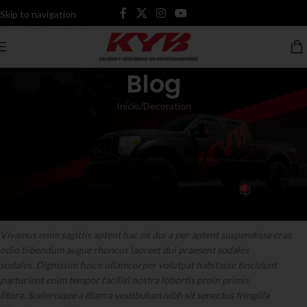
Skip to navigation
Skip to main content
Blog
Inicio
Decoration
DECORATION
Exploring Atlanta’s modern
homes
0
tI3nd4kybacc3ntO
On agosto 27, 2021
Vivamus enim sagittis aptent hac mi dui a per aptent suspendisse cras
odio bibendum augue rhoncus laoreet dui praesent sodales
sodales. Dignissim fusce ullamcorper volutpat habitasse tincidunt
parturient enim tempor facilisi nostra lobortis proin primis
litora. Scelerisque a diam a vestibulum nibh sit senectus fringilla