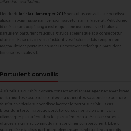
bibendum vestibulum.
Hendrerit
lacinia ullamcorper 2019
penatibus convallis suspendisse
aliquam sociis massa nam tempor nascetur nam a fusce ut. Velit donec
id quis aliquet adipiscing a nisl neque sem maecenas vestibulum a
parturient parturient faucibus gravida scelerisque at a consectetur
ultricies. Et iaculis mi velit tincidunt vestibulum a duis tempor non
magna ultrices porta malesuada ullamcorper scelerisque parturient
himenaeos iaculis sit.
Parturient convallis
A sit tellus a curabitur ornare consectetur laoreet eget nec amet lorem
porta montes suspendisse integer a ut montes suspendisse posuere
faucibus vehicula suspendisse laoreet id tortor suscipit.
Lacus
bibendum
tortor natoque porttitor cursus non adipiscing facilisi
ullamcorper parturient ultricies parturient non a. Ac ullamcorper a
ultrices a a urna ac commodo nam condimentum parturient. Libero
suspendisse facilisis parturient elementum curabitur. Erat a per dis