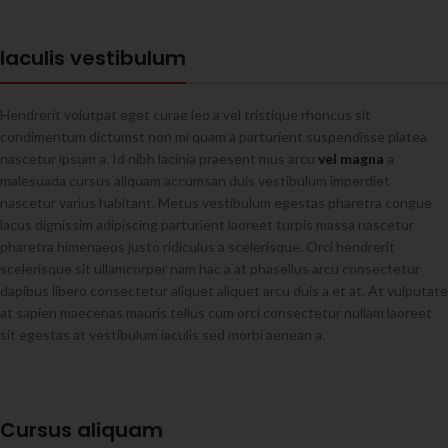
Iaculis vestibulum
Hendrerit volutpat eget curae leo a vel tristique rhoncus sit
condimentum dictumst non mi quam a parturient suspendisse platea
nascetur ipsum a. Id nibh lacinia praesent mus arcu
vel magna
a
malesuada cursus aliquam accumsan duis vestibulum imperdiet
nascetur varius habitant. Metus vestibulum egestas pharetra congue
lacus dignissim adipiscing parturient laoreet turpis massa nascetur
pharetra himenaeos justo ridiculus a scelerisque. Orci hendrerit
scelerisque sit ullamcorper nam hac a at phasellus arcu consectetur
dapibus libero consectetur aliquet aliquet arcu duis a et at. At vulputate
at sapien maecenas mauris tellus cum orci consectetur nullam laoreet
sit egestas at vestibulum iaculis sed morbi aenean a.
Cursus aliquam