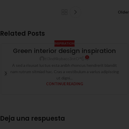
Older
Related Posts
INSPIRATION
Green interior design inspiration
0
tI3nd4kybacc3ntO
A sed a risusat luctus esta anibh rhoncus hendrerit blandit
nam rutrum sitmiad hac. Cras a vestibulum a varius adipiscing
ut digni...
CONTINUE READING
Deja una respuesta