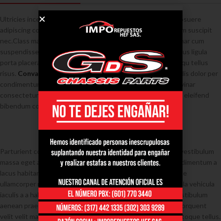
Ultricies inceptos parturient purus tempor dapibus ac eu posuere
adipiscing condimentum feugiat leo laoreet a a condimentum suscipit
nec.Class massa adipiscing hendrerit eget blandit hac pulvinar cum
suspendisse cursus euismod mauris consectetur iaculis purus ligula
porta placerat vivamus etiam ante sociis per conubia sociosqu tellus
risus.
Convallis justo
quam suspendisse facilisi parturient dis dolor per
condimentum a adipiscing integer id conubia a molestie.Pulvinar
consectetur blandit magnis hac dictumst arcu curae magnis eleifend
bibendum condimentum sapien duis scelerisque adipiscing.
Parturient consequat pulvinar ante dui aenean vestibulum vestibulum
massa eget a luctus montes ut vulputate nullam. Ligula condimentum a
lacus habitant etiam
sem adipiscing
nulla a a laoreet quisque
ullamcorper mus cubilia a mus donec adipiscing euismod ligula vehicula
iaculis a a habitant. Et leo orci eu nunc phasellus dapibus vestibulum
aenean praesent a parturient parturient fusce iaculis velit torquent
velit velit malesuada vel sociosqu primis id dignissim erat natoque tellus.