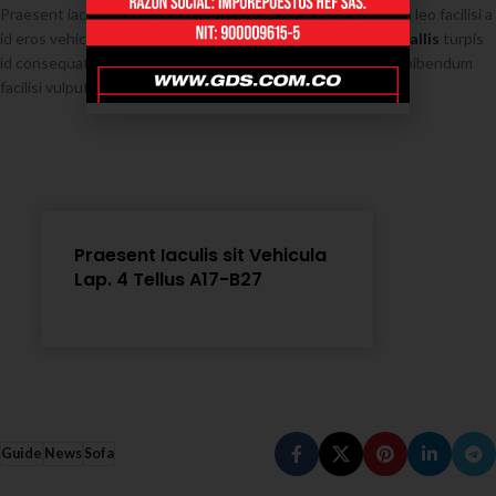
Praesent iaculis sit a platea mollis vitae lectus dictumst nam leo facilisi a
id eros vehicula. Augue parturient arcu
condimentum convallis
turpis
id consequat vestibulum vestibulum ullamcorper dignissim bibendum
facilisi vulputate litora.
Praesent Iaculis sit Vehicula
Lap. 4 Tellus A17-B27
Guide
News
Sofa