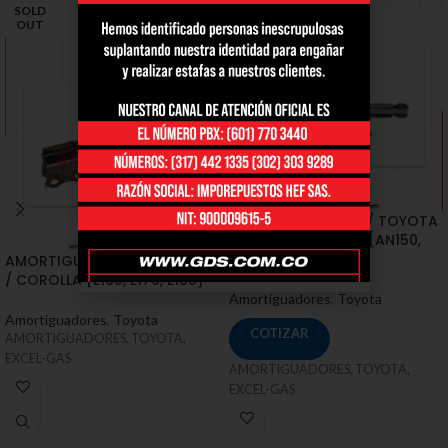
SOLD
OUT
AMORTIGUADORES / TOYOTA
/ FORTUNER II, SW4 [AN150,
AN160]
AMORTIGUADORES / TOYOTA
/ COROLLA [E160, E170, E180]
Amortiguadores
,
Toyota
Amortiguadores
,
Toyota
COTIZAR
AMORTIGUADORES, TOYOTA,
EXCEL-GAS
AMORTIGUADORES, TOYOTA,
EXCEL-GAS