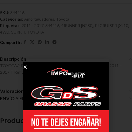
SKU:
344416.
Categorías:
Amortiguadores
,
Toyota
Etiquetas:
2011 - 2017
,
344416
,
4RUNNER [N280]
,
FJ CRUISER [XJ10]
4WD
,
SURF
,
T
,
TOYOTA
Descripción
TOYOTA/4RUNNER [N280], SURF, FJ CRUISER [XJ10] 4WD 2011 –
2017 T Ref 344416
Valoraciones (0)
ENVÍO Y ENTREGA
Productos relacionados