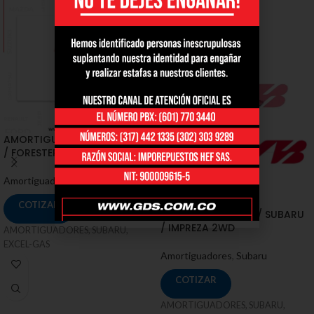
AMORTIGUADORES / SUBARU
/ FORESTER X, XT LIMITED [SH]
Amortiguadores
,
Subaru
COTIZAR
AMORTIGUADORES / SUBARU
/ IMPREZA 2WD
AMORTIGUADORES, SUBARU,
EXCEL-GAS
Amortiguadores
,
Subaru
COTIZAR
AMORTIGUADORES, SUBARU,