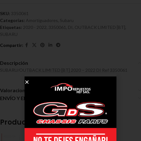
SKU:
3350061
Categorías:
Amortiguadores
,
Subaru
Etiquetas:
2020 - 2022
,
3350061
,
DI
,
OUTBACK LIMITED [BT]
,
SUBARU
Descripción
SUBARU/OUTBACK LIMITED [BT] 2020 – 2022 DI Ref 3350061
Valoraciones (0)
ENVÍO Y ENTREGA
Productos relacionados