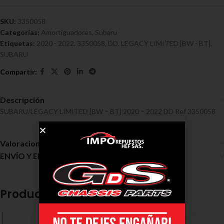
SKU:
3350058
Categorías:
Amortiguadores
,
Subaru
Etiquetas:
2020 - 2022
,
3350058
,
DD
,
LEGACY LIMITED [BW - BT]
,
SUBARU
Descripción
SUBARU/LEGACY LIMITED [BW – BT] 2020 – 2022 DD Ref 3350058
Valoraciones (0)
ENVÍO Y ENTREGA
Productos relacionados