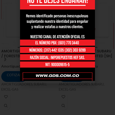
AMORTIGUADORES / SUBARU
AMORTIGUADORES / SUBARU
/ FORESTER X, XT LIMITED [SH]
/ FORESTER X, XT LIMITED [SH]
Amortiguadores
,
Subaru
Amortiguadores
,
Subaru
COTIZAR
COTIZAR
AMORTIGUADORES, SUBARU,
AMORTIGUADORES, SUBARU,
EXCEL-GAS
EXCEL-GAS