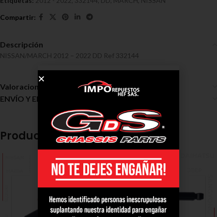
Etiquetas:
2012 - 2022
,
332144
,
DD
,
MARCH
,
NISSAN
Descripción
NISSAN/MARCH 2012 – 2022 DD Ref 332144
Valoraciones (0)
ENVÍO Y ENTREGA
Productos relacionados