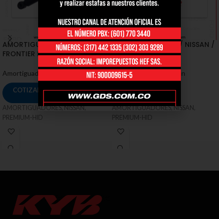
AMORTIGUADORES / NISSAN /
AMORTIGUADORES / NISSAN /
FRONTIER D22 2WD, 4WD
FRONTIER D22 4WD
Amortiguadores
,
Nissan
Amortiguadores
,
Nissan
COTIZAR
COTIZAR
AMORTIGUADORES, NISSAN,
AMORTIGUADORES, NISSAN,
PREMIUM-HID
PREMIUM-HID