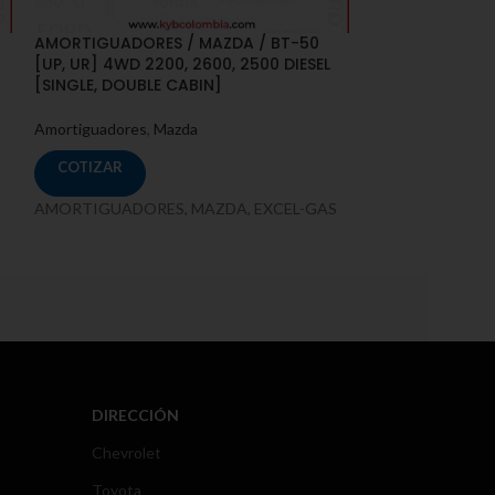
AMORTIGUADORES / MAZDA / BT-50
AMORTIGUADOR
[UP, UR] 4WD 2200, 2600, 2500 DIESEL
[DK]
[SINGLE, DOUBLE CABIN]
Amortiguadores
,
Amortiguadores
,
Mazda
COTIZAR
COTIZAR
AMORTIGUADORE
AMORTIGUADORES, MAZDA, EXCEL-GAS
DIRECCIÓN
Chevrolet
Toyota