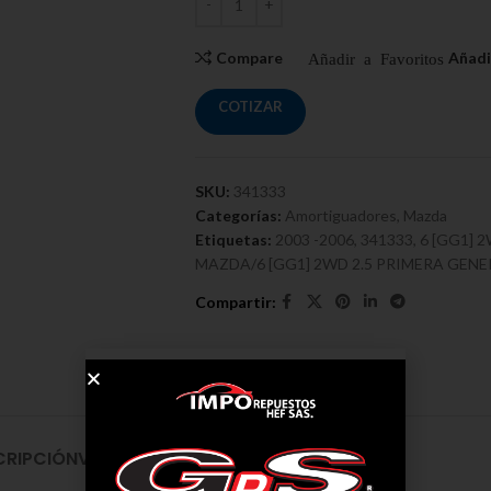
Compare
COTIZAR
SKU:
341333
Categorías:
Amortiguadores
,
Mazda
Etiquetas:
2003 -2006
,
341333
,
6 [GG1] 
MAZDA/6 [GG1] 2WD 2.5 PRIMERA GENERA
CRIPCIÓN
VALORACIONES (0)
ENVÍO Y ENTREGA