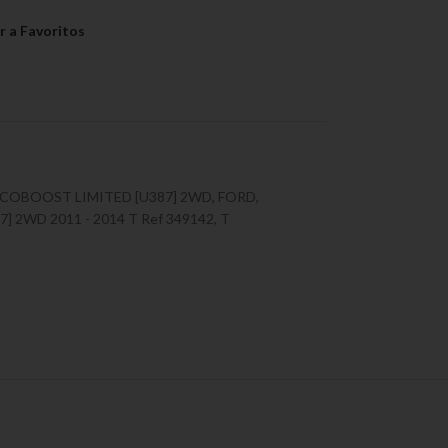
 ECOBOOST LIMITED [U387] 2WD
,
FORD
,
 2WD 2011 - 2014 T Ref 349142
,
T