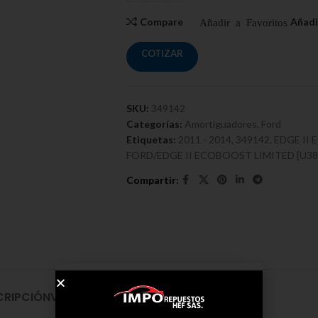
Compare
COTIZAR
SKU:
349142
Categorías:
Amortiguadores
,
Ford
Etiquetas:
2011 - 2014
,
349142
,
EDGE II
FORD/EDGE II ECOBOOST LIMITED [U387]
CRIPCIÓN
VALORACIONES (0)
ENVÍO Y ENTREGA