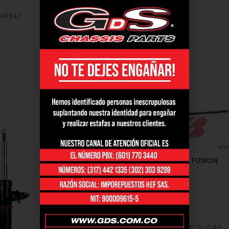
349142
AMORTIGUADORES / FORD / FUSION
ECOBOOST
Amortiguadores
,
Ford
COTIZAR
AMORTIGUADORES, FORD, EXCEL-GAS