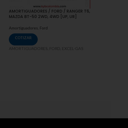
AMORTIGUADORES / FORD / RANGER T6,
AMORTIGUADORE
MAZDA BT-50 2WD, 4WD [UP, UR]
MAZDA BT-50 4
Amortiguadores
,
Ford
Amortiguadores
,
COTIZAR
COTIZAR
AMORTIGUADORES, FORD, EXCEL-GAS
AMORTIGUADORE