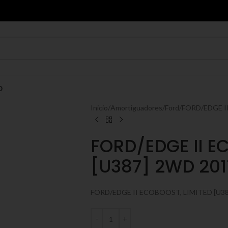
O
Inicio
Amortiguadores
Ford
FORD/EDGE II
FORD/EDGE II E
[U387] 2WD 2011
FORD/EDGE II ECOBOOST, LIMITED [U3