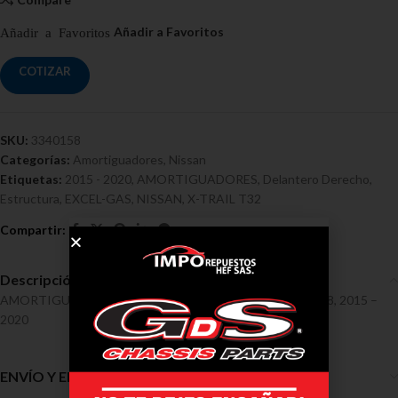
COTIZAR
SKU:
3340158
Categorías:
Amortiguadores
,
Nissan
Etiquetas:
2015 - 2020
,
AMORTIGUADORES
,
Delantero Derecho
,
Estructura
,
EXCEL-GAS
,
NISSAN
,
X-TRAIL T32
Descripción
AMORTIGUADORES / NISSAN / X-TRAIL T32 Ref 3340158, 2015 –
2020
ENVÍO Y ENTREGA