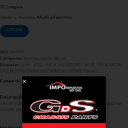
Compare
COTIZAR
SKU:
349079
Categorías:
Amortiguadores
,
Nissan
Etiquetas:
2009 - 2012
,
AMORTIGUADORES
,
Aro B - Aro B
,
EXCEL-
GAS
,
NISSAN
,
QASHQAI
,
QASHQAI +2 [J10]
,
Trasero
Descripción
AMORTIGUADORES / NISSAN / QASHQAI, QASHQAI +2 [J10] Ref
349079, 2009 – 2012
ENVÍO Y ENTREGA