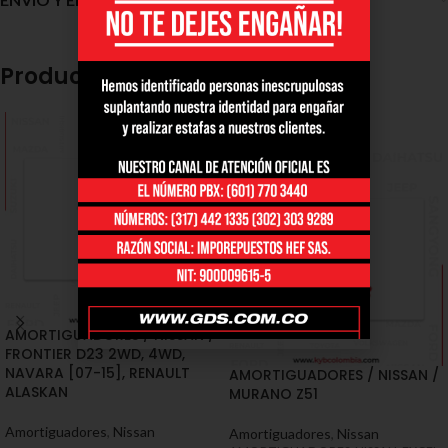
Productos relacionados
SOLD
OUT
AMORTIGUADORES / NISSAN /
FRONTIER D23 2WD, 4WD,
NAVARA [07-15], RENAULT
AMORTIGUADORES / NISSAN /
ALASKAN
MURANO Z51
Amortiguadores
,
Nissan
Amortiguadores
,
Nissan