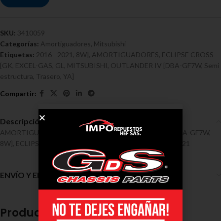
SKU:
3410059
Categorías:
Amortiguadores
,
Mitsubishi
Etiquetas:
2016 - 2021
,
8W]
,
AMORTIGUADORES
,
ECLIPSE CROSS
[GK
,
EXCEL-GAS
,
GL
,
MITSUBISHI
,
OUTLANDER IV [DBA-GF7W
,
Semi
estructura
,
Trasero
,
YA]
Descripción
AMORTIGUADORES / MITSUBISHI / OUTLANDER IV [DBA-GF7W,
8W], ECLIPSE CROSS [GK, GL, YA] Ref 3410059, 2016 – 2021
ENVÍO Y ENTREGA
Productos relacionados