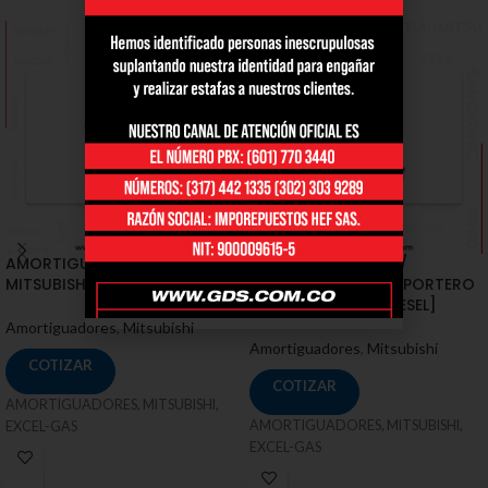
AMORTIGUADORES /
AMORTIGUADORES /
MITSUBISHI / ASX 2.0 [RVR III]
MITSUBISHI / L200, SPORTERO
2.5 – 3.2 [TURBO DIESEL]
Amortiguadores
,
Mitsubishi
Amortiguadores
,
Mitsubishi
COTIZAR
COTIZAR
AMORTIGUADORES, MITSUBISHI,
AMORTIGUADORES, MITSUBISHI,
EXCEL-GAS
EXCEL-GAS