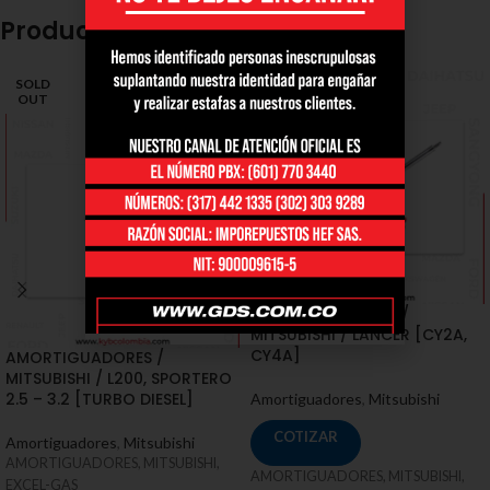
Productos relacionados
SOLD
OUT
AMORTIGUADORES /
MITSUBISHI / LANCER [CY2A,
CY4A]
AMORTIGUADORES /
MITSUBISHI / L200, SPORTERO
2.5 – 3.2 [TURBO DIESEL]
Amortiguadores
,
Mitsubishi
COTIZAR
Amortiguadores
,
Mitsubishi
AMORTIGUADORES, MITSUBISHI,
AMORTIGUADORES, MITSUBISHI,
EXCEL-GAS