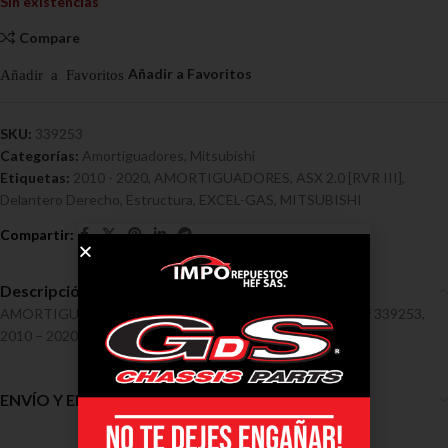
Sin existencias
Compare
SKU:
339253
Categorías:
Amortiguadores
,
Mitsubishi
Etiquetas:
2010 - 2020
,
AMORTIGUADORES
,
ASX 2.0 [RVR III]
,
Delantero Derecho
,
Estructura
,
EXCEL-GAS
,
MITSUBISHI
Descripción
AMORTIGUADORES / MITSUBISHI / ASX 2.0 [RVR III] Ref 339253,
2010 – 2020
ENVÍO Y ENTREGA