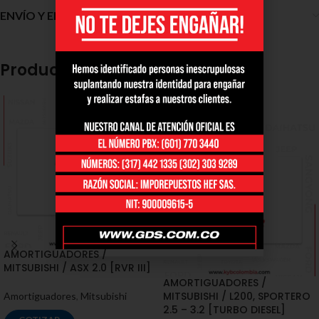
ENVÍO Y ENTREGA
Productos relacionados
SOLD
OUT
AMORTIGUADORES /
MITSUBISHI / ASX 2.0 [RVR III]
AMORTIGUADORES /
MITSUBISHI / L200, SPORTERO
Amortiguadores
,
Mitsubishi
2.5 – 3.2 [TURBO DIESEL]