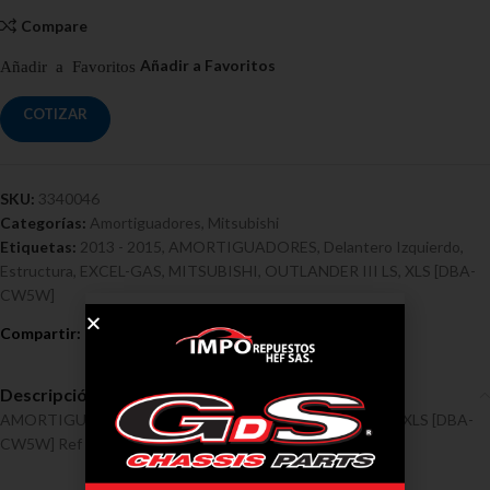
Compare
COTIZAR
SKU:
3340046
Categorías:
Amortiguadores
,
Mitsubishi
Etiquetas:
2013 - 2015
,
AMORTIGUADORES
,
Delantero Izquierdo
,
Estructura
,
EXCEL-GAS
,
MITSUBISHI
,
OUTLANDER III LS
,
XLS [DBA-
CW5W]
Descripción
AMORTIGUADORES / MITSUBISHI / OUTLANDER III LS, XLS [DBA-
CW5W] Ref 3340046, 2013 – 2015