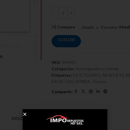
Compare
COTIZAR
SKU:
341492
Categorías:
Amortiguadores
,
Honda
Etiquetas:
2.2 iCTDi [INCL. NEW CR-V]
,
20
EXCEL-GAS
,
HONDA
,
Trasero
DESCRIPCIÓN
ENVÍO Y ENTREGA