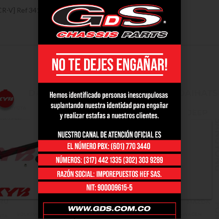
-V] Ref 341492, 2007 – 2011