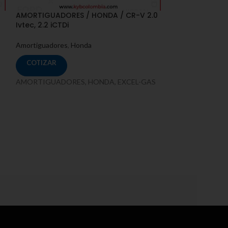
AMORTIGUADORES / HONDA / CR-V 2.0
Ivtec, 2.2 iCTDi
Amortiguadores
,
Honda
COTIZAR
AMORTIGUADORES, HONDA, EXCEL-GAS
AMORTIGUADORE
[GE,GK, GH, GP
Amortiguadores
,
COTIZAR
AMORTIGUADORE