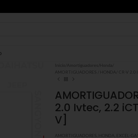
O
Inicio
Amortiguadores
Honda
AMORTIGUADORES / HONDA/ CR-V 2.0 Ivte
AMORTIGUADOR
2.0 Ivtec, 2.2 i
V]
AMORTIGUADORES, HONDA, EXCEL-GA