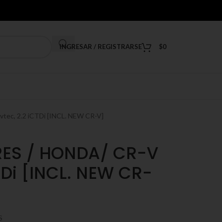
INGRESAR / REGISTRARSE
$
0
c, 2.2 iCTDi [INCL. NEW CR-V]
ES / HONDA/ CR-V
CTDi [INCL. NEW CR-
S