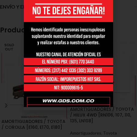
ENVÍO Y ENTREGA
Productos relacionados
SOLD
OUT
AMORTIGUADORES / TOYOTA
/ HILUX 4WD [RN106, 107, 110,
135, LN108]
AMORTIGUADORES / TOYOTA
/ COROLLA [E160, E170, E180]
Amortiguadores
,
Toyota