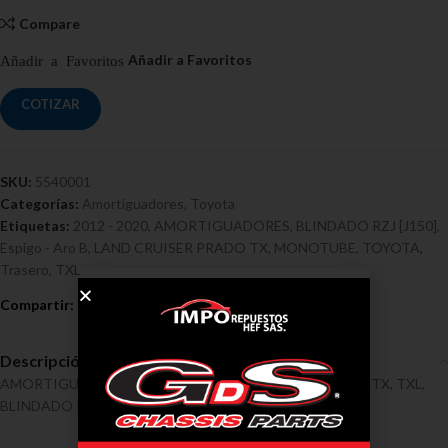
Compare
COTIZAR
SKU:
5540001
Categorías:
Amortiguadores
,
Toyota
Etiquetas:
2012 - 2020
,
AMORTIGUADORES
,
BLINDADO RZJ [J150]
,
Espigo - Aro B
,
LAND CRUISER PRADO TX
,
MONOTUBE
,
TOYOTA
,
Trasero
,
TXL
Descripción
AMORTIGUADORES / TOYOTA / LAND CRUISER PRADO TX, TXL,
BLINDADO RZJ [J150] Ref 5540001, 2012 – 2020