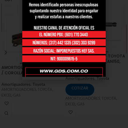
AMORTIGUADORES / TOYOTA
/ FORTUNER II, SW4 [AN150,
AN160]
AMORTIGUADORES / TOYOTA
/ COROLLA [E160, E170, E180]
Amortiguadores
,
Toyota
Amortiguadores
,
Toyota
COTIZAR
AMORTIGUADORES, TOYOTA,
EXCEL-GAS
AMORTIGUADORES, TOYOTA,
EXCEL-GAS