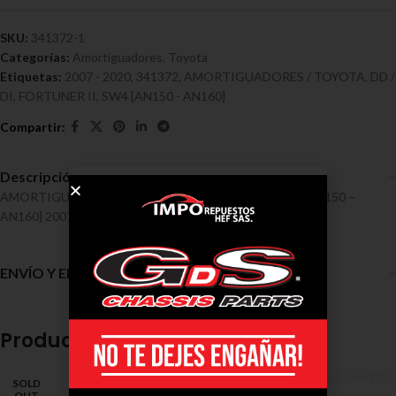
SKU:
341372-1
Categorías:
Amortiguadores
,
Toyota
Etiquetas:
2007 - 2020
,
341372
,
AMORTIGUADORES / TOYOTA
,
DD /
DI
,
FORTUNER II
,
SW4 [AN150 - AN160]
Descripción
AMORTIGUADORES / TOYOTA / FORTUNER II, SW4 [AN150 –
AN160] 2007 – 2020 DD / DI Ref 341372
ENVÍO Y ENTREGA
Productos relacionados
SOLD
OUT