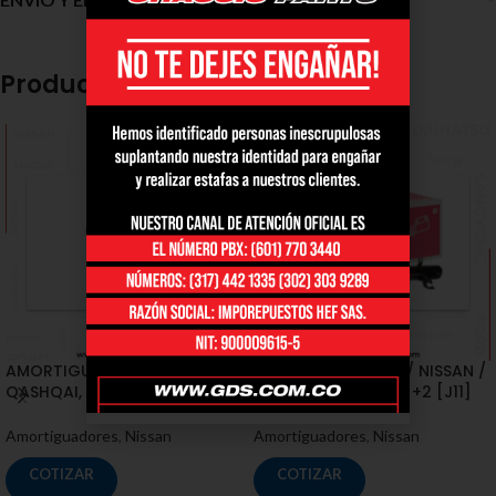
Productos relacionados
AMORTIGUADORES / NISSAN /
AMORTIGUADORES / NISSAN /
QASHQAI, QASHQAI +2 [J10]
QASHQAI, QASHQAI +2 [J11]
Amortiguadores
,
Nissan
Amortiguadores
,
Nissan
COTIZAR
COTIZAR