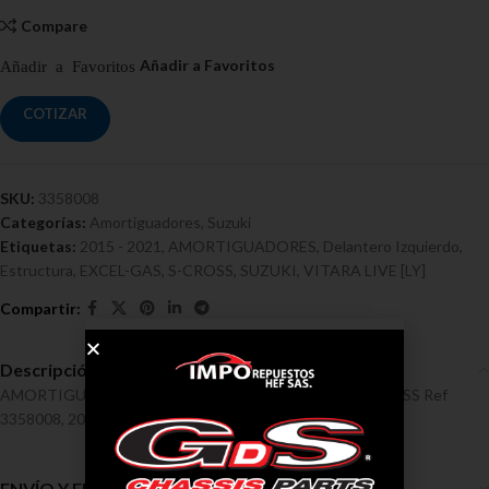
Compare
COTIZAR
SKU:
3358008
Categorías:
Amortiguadores
,
Suzuki
Etiquetas:
2015 - 2021
,
AMORTIGUADORES
,
Delantero Izquierdo
,
Estructura
,
EXCEL-GAS
,
S-CROSS
,
SUZUKI
,
VITARA LIVE [LY]
Descripción
AMORTIGUADORES / SUZUKI/ VITARA LIVE [LY], S-CROSS Ref
3358008, 2015 – 2021
ENVÍO Y ENTREGA