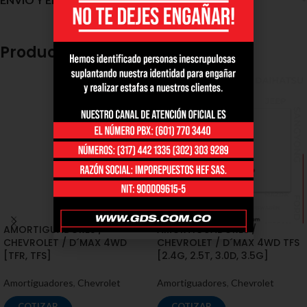
Productos relacionados
AMORTIGUADORES /
AMORTIGUADORES /
CHEVROLET / D´MAX 4WD
CHEVROLET / D´MAX 4WD TFS
[TFR, TFS]
[2.4G, 2.5T, 3.0D, 3.5G]
Amortiguadores
,
Chevrolet
Amortiguadores
,
Chevrolet
COTIZAR
COTIZAR