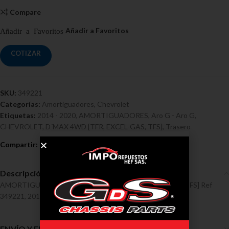
Compare
COTIZAR
SKU:
349221
Categorías:
Amortiguadores
,
Chevrolet
Etiquetas:
2014 - 2020
,
AMORTIGUADORES
,
Aro G - Aro G
,
CHEVROLET
,
D´MAX 4WD [TFR
,
EXCEL-GAS
,
TFS]
,
Trasero
Descripción
AMORTIGUADORES / CHEVROLET / D´MAX 4WD [TFR, TFS] Ref
349221, 2014 – 2020
ENVÍO Y ENTREGA